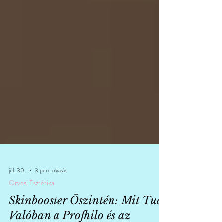
júl. 30.
3 perc olvasás
Orvosi Esztétika