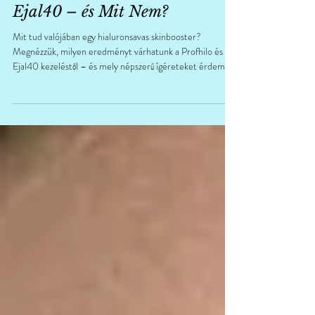
Skinbooster Őszintén: Mit Tud
Valóban a Profhilo és az
Ejal40 – és Mit Nem?
Mit tud valójában egy hialuronsavas skinbooster?
Megnézzük, milyen eredményt várhatunk a Profhilo és az
Ejal40 kezeléstől – és mely népszerű ígéreteket érdemes
fenntartással kezelni.