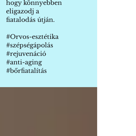
hogy könnyebben
eligazodj a
fiatalodás útján.
#Orvos-esztétika
#szépségápolás
#rejuvenáció
#anti-aging
#bőrfiatalítás