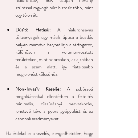
hialuronsav, mely csupán néhány 
szúrással ragyogó bőrt biztosít több, mint 
egy télen át.
Dúsító Hatású:
 A hialuronsavas 
töltőanyagok egy másik típusa a beadás 
helyén maradva helyreállítja a térfogatot, 
különösen a volumenvesztett 
területeken, mint az orcákon, az ajkakban 
és a szem alatt, így fiatalosabb 
megjelenést kölcsönöz.
Non-Invazív Kezelés:
 A sebészeti 
megoldásokkal ellentétben a feltöltés 
minimális, tűszúrásnyi beavatkozás, 
lehetővé téve a gyors gyógyulást és az 
azonnali eredményeket.
Ha érdekel ez a kezelés, elengedhetetlen, hogy 