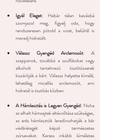
növelésére.   
Igyál Eleget:
 Habár télen kevésbé 
szomjazol meg, figyelj oda, hogy 
rendszeresen pótold a vizet, belülről is 
maradj hidratált. 
Válassz Gyengéd Arclemosót
: A 
szappanok, továbbá a szulfátokat vagy 
alkoholt tartalmazó tisztítószerek 
kiszárítják a bőrt. Válassz helyette kímélő, 
lehetőleg micellás arclemosót, ami 
hidratál is tisztítás közben.
A Hámlasztás is Legyen Gyengéd:
 Noha 
az elhalt hámsejtek eltávolítása szükséges, 
az erős hámlasztók leradírozhatják a bőr 
védőrétegét képző természetes 
zsírsavakat. Keress inkább kíméletes 