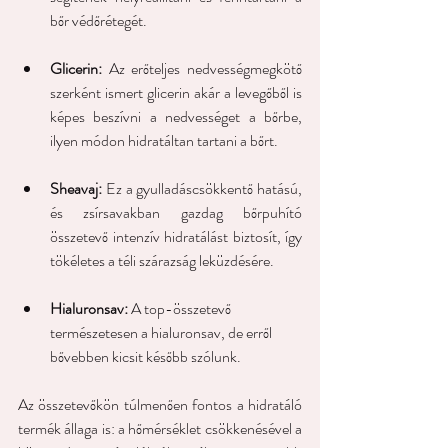
bőr védőrétegét.
Glicerin:
 Az erőteljes nedvességmegkötő 
szerként ismert glicerin akár a levegőből is 
képes beszívni a nedvességet a bőrbe, 
ilyen módon hidratáltan tartani a bőrt.
Sheavaj:
 Ez a gyulladáscsökkentő hatású, 
és zsírsavakban gazdag bőrpuhító 
összetevő intenzív hidratálást biztosít, így 
tökéletes a téli szárazság leküzdésére. 
Hialuronsav:
 A top-összetevő 
természetesen a hialuronsav, de erről 
bővebben kicsit később szólunk.
Az összetevőkön túlmenően fontos a hidratáló 
termék állaga is: a hőmérséklet csökkenésével a 