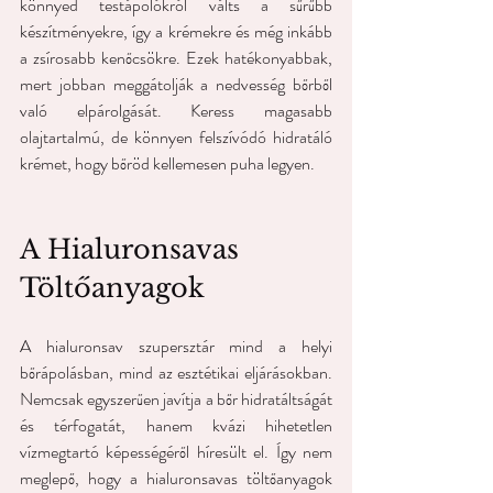
könnyed testápolókról válts a sűrűbb 
készítményekre, így a krémekre és még inkább 
a zsírosabb kenőcsökre. Ezek hatékonyabbak, 
mert jobban meggátolják a nedvesség bőrből 
való elpárolgását. Keress magasabb 
olajtartalmú, de könnyen felszívódó hidratáló 
krémet, hogy bőröd kellemesen puha legyen. 
A Hialuronsavas 
Töltőanyagok
A hialuronsav szupersztár mind a helyi 
bőrápolásban, mind az esztétikai eljárásokban. 
Nemcsak egyszerűen javítja a bőr hidratáltságát 
és térfogatát, hanem kvázi hihetetlen 
vízmegtartó képességéről híresült el. Így nem 
meglepő, hogy a hialuronsavas töltőanyagok 