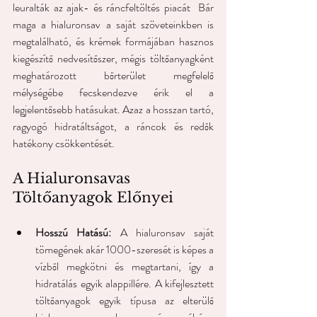
leuralták az ajak- és ráncfeltöltés piacát  Bár 
maga a hialuronsav a saját szöveteinkben is 
megtalálható, és krémek formájában hasznos 
kiegészítő nedvesítőszer, mégis töltőanyagként 
meghatározott bőrterület megfelelő 
mélységébe fecskendezve érik el a 
legjelentősebb hatásukat. Azaz a hosszan tartó, 
ragyogó hidratáltságot, a ráncok és redők 
hatékony csökkentését. 
A Hialuronsavas 
Töltőanyagok Előnyei
Hosszú Hatású:
 A hialuronsav saját 
tömegének akár 1000-szeresét is képes a 
vízből megkötni és megtartani, így a 
hidratálás egyik alappillére. A kifejlesztett 
töltőanyagok egyik típusa az elterülő 