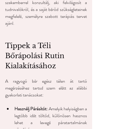
szakemberrel konzultálj, aki felvilágosít a 
tudnivalókról, és a saját bőröd szükségleteinek 
megfelelő, személyre szabott terápiás tervet 
ajánl.
Tippek a Téli 
Bőrápolási Rutin 
Kialakításához
A ragyogó bőr egész télen át tartó 
megőrzéséhez tartsd szem előtt az alábbi 
gyakorlati tanácsokat:
Használj Párásítót:
 Amelyik helyiségben a 
legtöbb időt töltöd, különösen hasznos 
lehet a levegő páratartalmának 