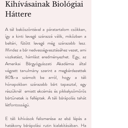
Kihívásainak Biológiai 
Háttere
A tél beköszöntével a páratartalom csökken, 
így a kinti levegő szárazzá válik, miközben a 
beltéri, fűtött levegő még szárazabb lesz. 
Mindez a bőr nedvességvesztéséhez vezet, ami 
viszketést, hámlást eredményezhet. Egy, az 
Amerikai Bőrgyógyászati ​​Akadémia által 
végzett tanulmány szerint a megkérdezettek 
80%-a számolt be arról, hogy a téli 
hónapokban szárazabb bőrt tapasztal, egy 
részüknél  emiatt ekcémás és pikkelysömörös 
bőrtünetek is felléptek. A téli bőrápolás tehát 
létfontosságú.
E téli kihívások felismerése az első lépés a 
hatékony bőrápolási rutin kialakításában. Ha 