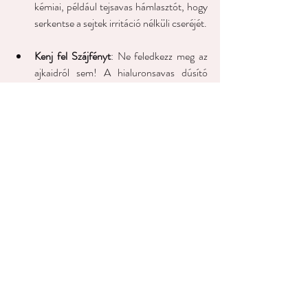
kémiai, például tejsavas hámlasztót, hogy 
serkentse a sejtek irritáció nélküli cseréjét.
Kenj fel Szájfényt
: Ne feledkezz meg az 
ajkaidról sem! A hialuronsavas dúsító 
szájfénytől az ajkak simák, puhák, 
hidratáltak,  és teltebb hatásúak lesznek 
már azonnal. Télen akár óránként 
szükséges lehet kenni, de nagyon megéri.
Indulj a Télnek 
Felvértezve
A bőr hidratálásának télen sem kell 
bonyolultnak
lennie. Ha lehetőség szerint még 
ősszel felkeresed bőrgyógyászodat egy 