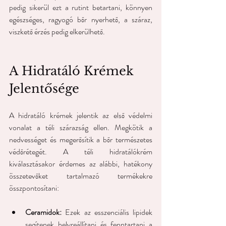
pedig sikerül ezt a rutint betartani, könnyen 
egészséges, ragyogó bőr nyerhető, a száraz, 
viszkető érzés pedig elkerülhető.
A Hidratáló Krémek 
Jelentősége
A hidratáló krémek jelentik az első védelmi 
vonalat a téli szárazság ellen. Megkötik a 
nedvességet és megerősítik a bőr természetes 
védőrétegét. A téli hidratálókrém 
kiválasztásakor érdemes az alábbi, hatékony 
összetevőket tartalmazó termékekre 
összpontosítani:
Ceramidok:
 Ezek az esszenciális lipidek 
segítenek helyreállítani és fenntartani a 