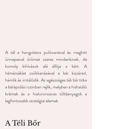
A tél a hangulatos pulóvereivel és meghitt 
ünnepeivel örömet szerez mindenkinek, de 
komoly kihívások elé állítja a bőrt. A 
hőmérséklet csökkenésével a bőr kiszárad, 
hámlik és irritálódik. Az egészséges téli bőr titka 
a bőrápolási rutinban rejlik, melyben a hidratáló 
krémek és a hialuronsavas töltőanyagok a 
legfontosabb stratégiai elemek.
A Téli Bőr 