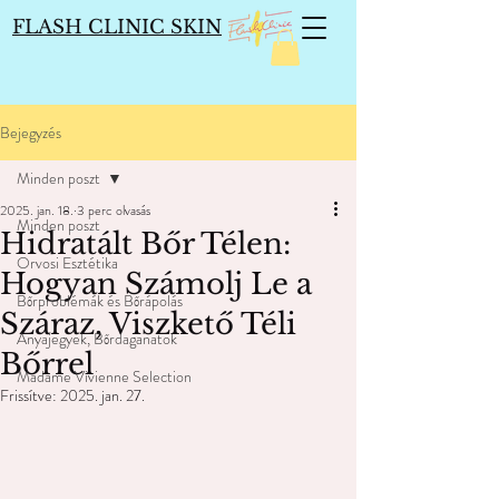
FLASH CLINIC SKIN
Bejegyzés
Minden poszt
2025. jan. 18.
3 perc olvasás
Minden poszt
Hidratált Bőr Télen:
Orvosi Esztétika
Hogyan Számolj Le a
Bőrproblémák és Bőrápolás
Száraz, Viszkető Téli
Anyajegyek, Bőrdaganatok
Bőrrel
Madame Vivienne Selection
Frissítve:
2025. jan. 27.