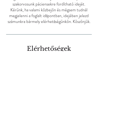
szakorvosunk páciensekre fordítható idejét.
Kérünk, ha valami közbejön és mégsem tudnál
megjelenni a foglalt időpontban, idejében jelezd
számunkra bármely elérhetőségünkön. Köszönjük.
Elérhetőségek
06303603110
flashclinic@flashclinic.hu
Budapest, Trencséni u. 34a, Hungary
SZÉP és EP
kártyaelfogadóhely