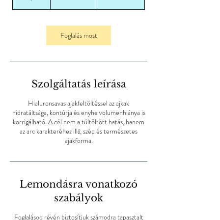
0
p
e
r
Foglalás most
c
Szolgáltatás leírása
Hialuronsavas ajakfeltöltéssel az ajkak
hidratáltsága, kontúrja és enyhe volumenhiánya is
korrigálható. A cél nem a túltöltött hatás, hanem
az arc karakteréhez illő, szép és természetes
ajakforma.
Lemondásra vonatkozó
szabályok
Foglalásod révén biztosítjuk számodra tapasztalt