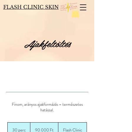
FLASH CLINIC SKIN
Ajakfeltöltés
Finom, arányos ajakformázás – természetes
hatással.
90 000
magyar
30 perc
3
90 000 Ft
Flash Clinic
forint