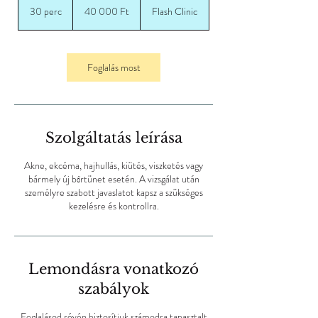
magyar
30 perc
3
40 000 Ft
Flash Clinic
forint
0
p
e
r
Foglalás most
c
Szolgáltatás leírása
Akne, ekcéma, hajhullás, kiütés, viszketés vagy
bármely új bőrtünet esetén. A vizsgálat után
személyre szabott javaslatot kapsz a szükséges
kezelésre és kontrollra.
Lemondásra vonatkozó
szabályok
Foglalásod révén biztosítjuk számodra tapasztalt