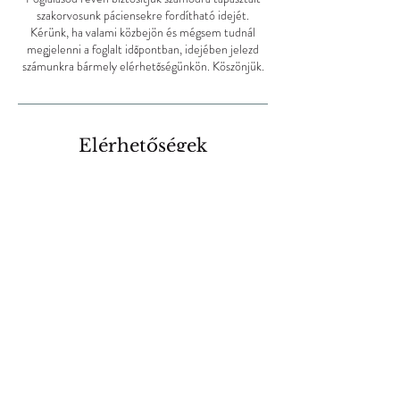
szakorvosunk páciensekre fordítható idejét.
Kérünk, ha valami közbejön és mégsem tudnál
megjelenni a foglalt időpontban, idejében jelezd
számunkra bármely elérhetőségünkön. Köszönjük.
Elérhetőségek
06303603110
flashclinic@flashclinic.hu
Budapest, Trencséni u. 34a, Hungary
SZÉP és EP
kártyaelfogadóhely