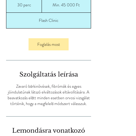
45 000
30 perc
3
Min. 45 000 Ft
magyar
forint
0
p
Flash Clinic
e
r
c
Foglalás most
Szolgáltatás leírása
Zavaró bőrkinövések, fibrómák és egyes
jóindulatúnak látszó elváltozások eltávolítására. A
beavatkozás előtt minden esetben orvosi vizsgálat
történik, hogy a megfelelő módszert válasszuk.
Lemondásra vonatkozó