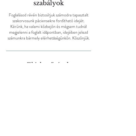
szabályok
Foglalásod révén biztosítjuk számodra tapasztalt
szakorvosunk páciensekre fordítható idejét.
Kérünk, ha valami közbejön és mégsem tudnál
megjelenni a foglalt időpontban, idejében jelezd
számunkra bármely elérhetőségünkön. Köszönjük.
Elérhetőségek
06303603110
flashclinic@flashclinic.hu
Budapest, Trencséni u. 34a, Hungary