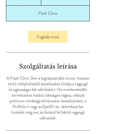
forint
0
p
Flash Clinic
e
r
c
Foglalás most
Szolgáltatás leírása
A Flash Clinic Skin a legnépszerűbb orvosi, hosszan
tartó mélyhidratáló kezeléseket kínálja a ragyogó
és egészséges bőr eléréséért. Ha mindenekelőtt
természetes hatású üdeségre vágysz, válaszd
prémium minőségű skinbooster kezelésünket, a
Profhilo-t vagy az Ejal40-et. Jelentkezz be
hozzánk még ma, és fedezd fel bőröd ragyogó
változatát.