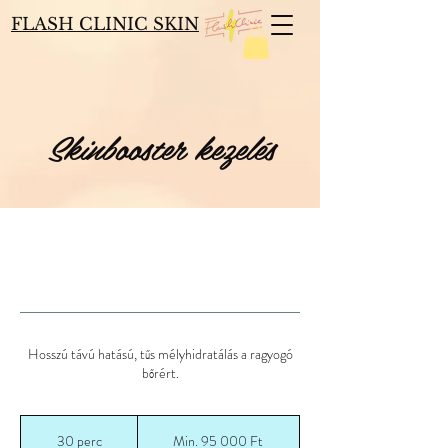
FLASH CLINIC SKIN
Skinbooster kezelés
Hosszú távú hatású, tűs mélyhidratálás a ragyogó
bőrért.
Min.
95 000
30 perc
3
Min. 95 000 Ft
magyar