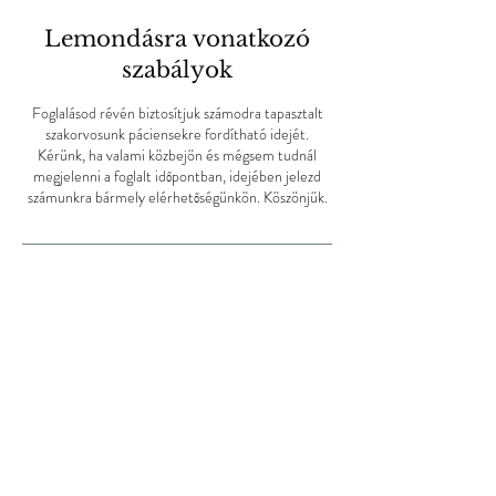
Lemondásra vonatkozó
szabályok
Foglalásod révén biztosítjuk számodra tapasztalt
szakorvosunk páciensekre fordítható idejét.
Kérünk, ha valami közbejön és mégsem tudnál
megjelenni a foglalt időpontban, idejében jelezd
számunkra bármely elérhetőségünkön. Köszönjük.
Elérhetőségek
06303603110
flashclinic@flashclinic.hu
Budapest, Trencséni u. 34a, Hungary