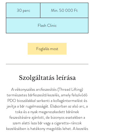
Min.
50 000
30 perc
3
Min. 50 000 Ft
magyar
forint
0
p
Flash Clinic
e
r
c
Foglalás most
Szolgáltatás leírása
A vékonyszálas arcfeszesítés (Thread Lifting)
természetes bőrfeszesítő kezelés, amely felszívódó
PDO bioszálakkal serkenti a kollagéntermelést és
javítja a bőr rugalmasságát. Elsősorban az alsó arc, a
toka és a nyak megereszkedett bőrének
feszesítésére ajánlott, de bizonyos esetekben a
szem alatti laza bőr vagy a cigaretta-ráncok
kezelésében is hatékony megoldás lehet. A kezelés