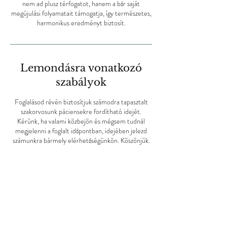
nem ad plusz térfogatot, hanem a bőr saját
megújulási folyamatait támogatja, így természetes,
harmonikus eredményt biztosít.
Lemondásra vonatkozó
szabályok
Foglalásod révén biztosítjuk számodra tapasztalt
szakorvosunk páciensekre fordítható idejét.
Kérünk, ha valami közbejön és mégsem tudnál
megjelenni a foglalt időpontban, idejében jelezd
számunkra bármely elérhetőségünkön. Köszönjük.
Elérhetőségek
06303603110
flashclinic@flashclinic.hu
Budapest, Trencséni u. 34a, Hungary