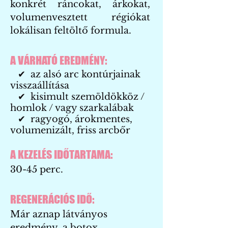
konkrét ráncokat, árkokat,
volumenvesztett régiókat
lokálisan feltöltő formula.
A VÁRHATÓ EREDMÉNY:
✔ az alsó arc kontúrjainak
visszaállítása
✔ kisimult szemöldökköz /
homlok / vagy szarkalábak
✔ ragyogó, árokmentes,
volumenizált, friss arcbőr
A KEZELÉS IDŐTARTAMA:
30-45 perc.
REGENERÁCIÓS IDŐ:
Már aznap látványos
eredmény, a botox