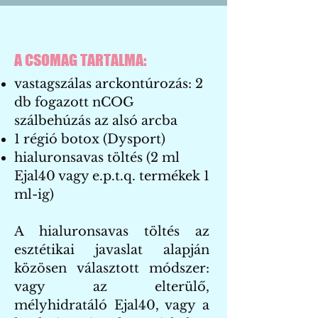
A CSOMAG TARTALMA:
vastagszálas arckontúrozás: 2
db fogazott nCOG
szálbehúzás az alsó arcba
1 régió botox (Dysport)
hialuronsavas töltés (2 ml
Ejal40 vagy e.p.t.q. termékek 1
ml-ig)
A hialuronsavas töltés az
esztétikai javaslat alapján
közösen választott módszer:
vagy az elterülő,
mélyhidratáló Ejal40, vagy a