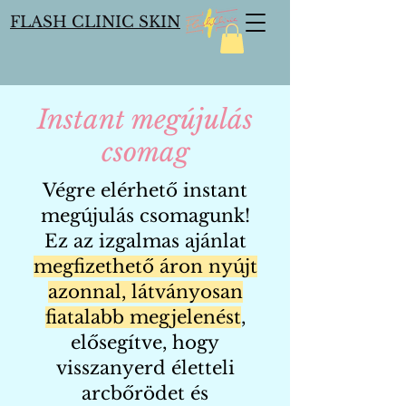
FLASH CLINIC SKIN
Instant megújulás
csomag
Végre elérhető instant
megújulás csomagunk!​
Ez az izgalmas ajánlat
megfizethető áron nyújt
azonnal, látványosan
fiatalabb megjelenést
,
elősegítve, hogy
visszanyerd életteli
arcbőrödet és