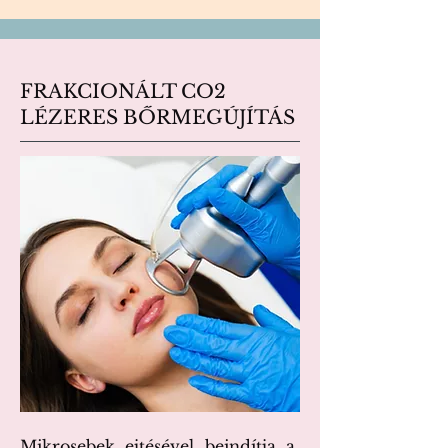
FRAKCIONÁLT CO2
LÉZERES BŐRMEGÚJÍTÁS
​M
ikrosebek ejtésével beindítja a