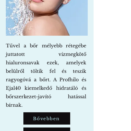
Tűvel a bőr mélyebb rétegébe
juttatott vízmegkötő
hialuronsavak ezek, amelyek
belülről töltik fel és teszik
ragyogóvá a bőrt. A Profhilo és
Ejal40 kiemelkedő hidratáló és
bőrszerkezet-javító hatással
bírnak.
Bővebben