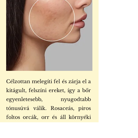
​C
élzottan melegíti fel és zárja el a
kitágult, felszíni ereket, így a bőr
egyenletesebb, nyugodtabb
tónusúvá válik. Rosaceás, piros
foltos orcák, orr és áll környéki
tág erek esetén különösen
hatékony.
Már elérhető!