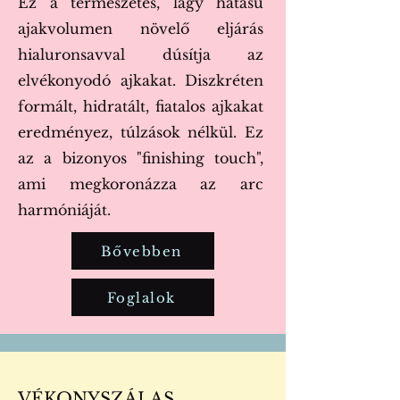
Ez a természetes, lágy hatású
ajakvolumen növelő eljárás
hialuronsavval dúsítja az
elvékonyodó ajkakat. Diszkréten
formált, hidratált, fiatalos ajkakat
eredményez, túlzások nélkül. Ez
az a bizonyos "finishing touch",
ami megkoronázza az arc
harmóniáját.
Bővebben
Foglalok
VÉKONYSZÁLAS