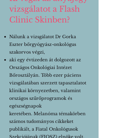
vizsgálatot a Flash
Clinic Skinben?
Nálunk a
vizsgálatot Dr Gorka
Eszter bőrgyógyász-onkológus
szakorvos végzi,
aki egy évtizeden át dolgozott az
Országos Onkológiai Intézet
Bőrosztályán.
Több ezer páciens
vizsgálatában szerzett tapasztalatot
klinikai környezetben, valamint
országos szűrőprogramok és
egészségnapok
keretében.
Melanóma
témakörben
számos tudományos cikkeket
publikált, a Fiatal Onkológusok
Szekciójának (FIOSZ) elnöke volt.