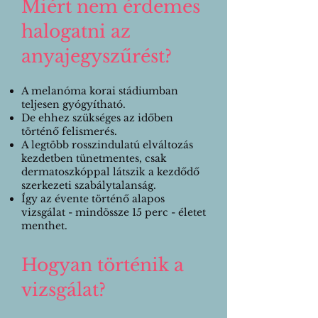
Miért nem érdemes
halogatni az
anyajegyszűrést?
A melanóma korai stádiumban
teljesen gyógyítható.
De ehhez szükséges az időben
történő felismerés.
A legtöbb rosszindulatú elváltozás
kezdetben tünetmentes, csak
dermatoszkóppal látszik a kezdődő
szerkezeti szabálytalanság.
Így az évente történő alapos
vizsgálat - mindössze 15 perc - életet
menthet.
Hogyan történik a
vizsgálat?