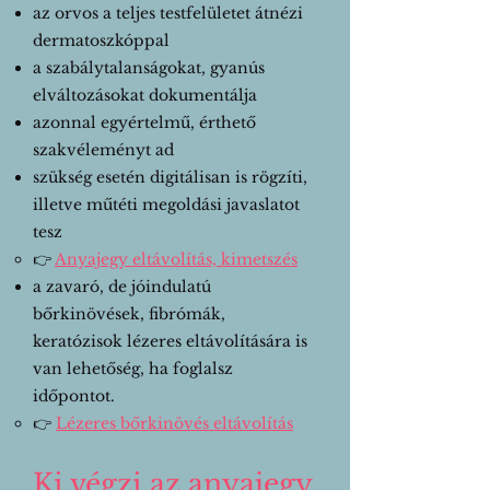
a
z orvos a teljes testfelületet átnézi
dermatoszkóppal
a szabálytalanságokat, gyanús
elváltozásokat dokumentálja
azonnal egyértelmű, érthető
szakvéleményt ad
szükség esetén digitálisan is rögzíti,
illetve műtéti megoldási javaslatot
tesz
👉
Anyajegy eltávolítás, kimetszés
a zavaró, de jóindulatú
bőrkinövések, fibrómák,
keratózisok lézeres eltávolítására is
van lehetőség, ha
foglalsz
időpontot.
👉
Lézeres bőrkinövés eltávolítás
Ki végzi az anyajegy