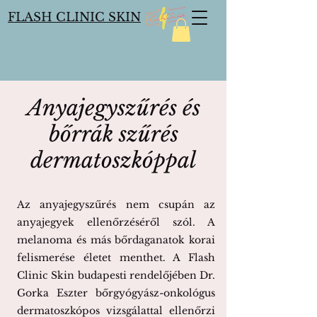
FLASH CLINIC SKIN
Anyajegyszűrés és
bőrrák szűrés
dermatoszkóppal
Az anyajegyszűrés nem csupán az
anyajegyek ellenőrzéséről szól. A
melanoma és más bőrdaganatok korai
felismerése életet menthet. A Flash
Clinic Skin budapesti rendelőjében Dr.
Gorka Eszter bőrgyógyász-onkológus
dermatoszkópos vizsgálattal ellenőrzi