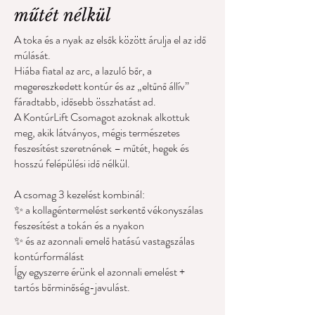
műtét nélkül
A toka és a nyak az elsők között árulja el az idő
múlását.
Hiába fiatal az arc, a lazuló bőr, a
megereszkedett kontúr és az „eltűnő állív”
fáradtabb, idősebb összhatást ad.
A KontúrLift Csomagot azoknak alkottuk
meg, akik látványos, mégis természetes
feszesítést szeretnének – műtét, hegek és
hosszú felépülési idő nélkül.
A csomag 3 kezelést kombinál:
✨ a kollagéntermelést serkentő vékonyszálas
feszesítést a tokán és a nyakon
✨ és az azonnali emelő hatású vastagszálas
kontúrformálást
Így egyszerre érünk el azonnali emelést +
tartós bőrminőség-javulást.