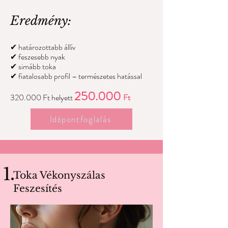
Eredmény:
✔ határozottabb állív
✔ feszesebb nyak
✔ simább toka
✔ fiatalosabb profil – természetes hatással
250.000
320.000 Ft helyett
Ft
Időpontfoglalás
1.
Toka Vékonyszálas
Feszesítés