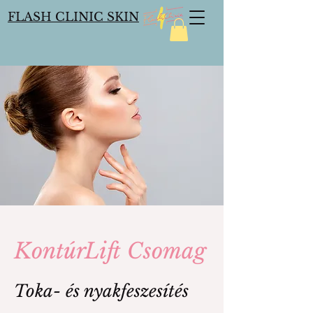
FLASH CLINIC SKIN
KontúrLift Csomag
Toka- és nyakfeszesítés