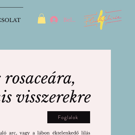
Belépés
CSOLAT
s rosaceára,
kis visszerekre
Foglalok
uló arc, vagy a lábon éktelenkedő lilás