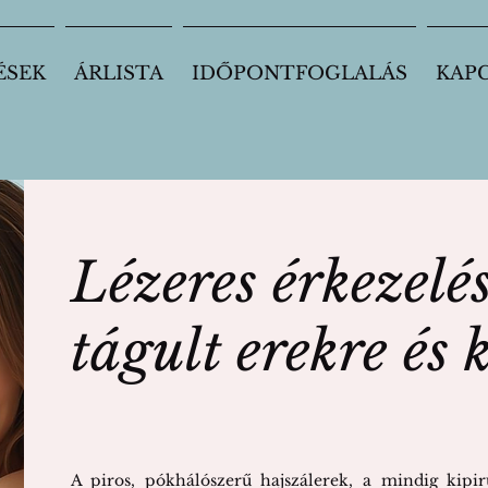
ÉSEK
ÁRLISTA
IDŐPONTFOGLALÁS
KAP
Lézeres érkezelé
tágult erekre és 
A piros, pókhálószerű hajszálerek, a mindig kipir