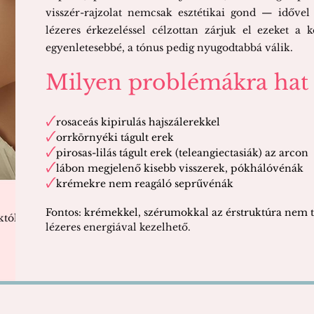
visszér-rajzolat nemcsak esztétikai gond — időve
lézeres érkezeléssel célzottan zárjuk el ezeket a k
egyenletesebbé, a tónus pedig nyugodtabbá válik.
Milyen problémákra hat a
🗸
rosaceás kipirulás hajszálerekkel
🗸
orrkörnyéki tágult erek
🗸
pirosas-lilás tágult erek (teleangiectasiák) az arcon
🗸
lábon megjelenő kisebb visszerek, pókhálóvénák
🗸
krémekre nem reagáló seprűvénák
Fontos: krémekkel, szérumokkal az érstruktúra nem 
tól.
lézeres energiával kezelhető.