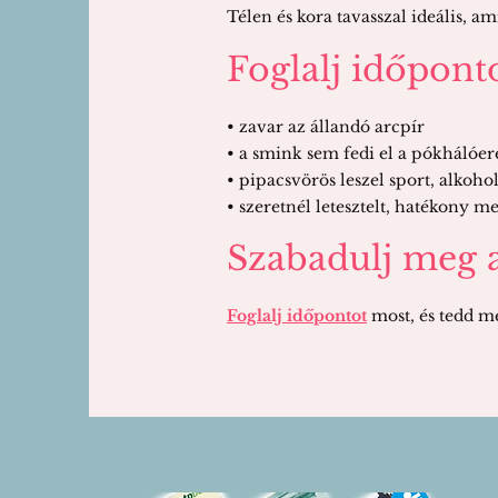
Télen és kora tavasszal ideális, am
Foglalj időpontot
• zavar az állandó arcpír
• a smink sem fedi el a pókhálóer
• pipacsvörös leszel sport, alkoho
• szeretnél letesztelt, hatékony m
Szabadulj meg a 
Foglalj időpontot
most, és tedd me