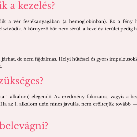
 a kezelés?
dik a vér festékanyagában (a hemoglobinban). Ez a fény hő
lszívódik. A környező bőr nem sérül, a kezelési terület pedig 
el járhat, de nem fájdalmas. Helyi hűtéssel és gyors impulzu
s.
zükséges?
ta 1 alkalom) elegendő. Az eredmény fokozatos, vagyis a bea
.
Ha az 1. alkalom után nincs javulás, nem erőltetjük tovább —
belevágni?