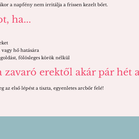
ikor a napfény nem irritálja a frissen kezelt bőrt.
, ha...
eket
l vagy hő hatására
egoldást, fölösleges körök nélkül
zavaró erektől akár pár hét a
g az első lépést a tiszta, egyenletes arcbőr felé!