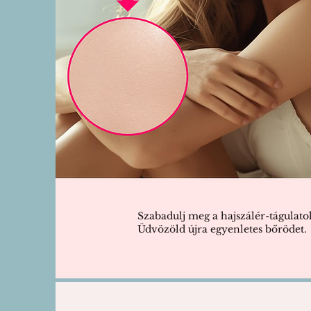
Szabadulj meg a hajszálér-tágulatok
Üdvözöld újra egyenletes bőrödet.