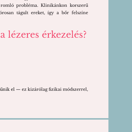
l romló probléma. Klinikánkon korszerű
órosan tágult ereket, így a bőr felszíne
 lézeres érkezelés?
tűnik
el
— ez kizárólag fizikai módszerrel,