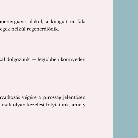
energiává alakul, a kitágult ér fala
hegek nélkül regenerálódik.
sokkal dolgozunk — legtöbben könnyedén
vatkozás végére a pirosság jelentősen
 csak olyan kezelést folytatunk, amely