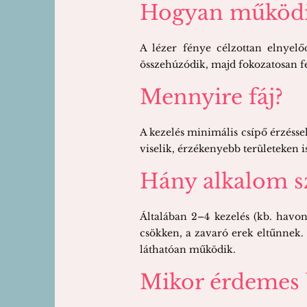
Hogyan működik
A lézer fénye célzottan elnyelő
összehúzódik, majd fokozatosan fe
Mennyire fáj?
A kezelés minimális csípő érzéss
viselik, érzékenyebb területeken i
Hány alkalom s
Általában 2
–4 kezelés (kb. havon
csökken, a zavaró erek eltűnnek
láthatóan működik.
Mikor érdemes 