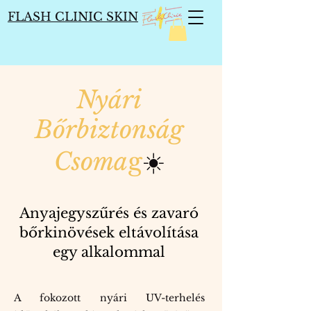
FLASH CLINIC SKIN
Nyári
Bőrbiztonság
Csoma
g
☀️
Anyajegyszűrés és zavaró
bőrkinövések eltávolítása
egy alkalommal
A fokozott nyári UV-terhelés