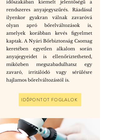
időszakában kiemelt jelentőségű a
rendszeres anyajegyszűrés. Ráadásul
ilyenkor gyakran válnak zavaróvá
olyan apró bőrelváltozások is,
amelyek korábban kevés figyelmet
kaptak. A Nyári Bőrbiztonság Csomag
keretében egyetlen alkalom során
anyajegyeidet is ellenőriztetheted,
miközben megszabadulhatsz egy
zavaró, irritálódó vagy sérülésre
hajlamos bőrelváltozástól is.
IDŐPONTOT FOGLALOK