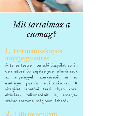
Mit tartalmaz a
csomag?
1.
Dermatoszkópos
anyajegyszűrés
teljes testre kiterjedő vizsgálat során
A
dermatoszkóp segítségével ellenőrizzük
az anyajegyek szerkezetét és az
esetleges gyanús elváltozásokat. A
vizsgálat lehetővé teszi olyan korai
eltérések felismerését is, amelyek
szabad szemmel még nem láthatók.
2.
1 db jóindulatú