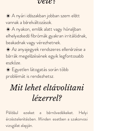
vele?
☀️ A nyári időszakban jobban szem előtt
vannak a bőrelváltozások.
☀️ A nyakon, emlők alatt vagy hónaljban
elhelyezkedő fibrómák gyakran irritálódnak,
beakadnak vagy vérezhetnek.
☀️ Az anyajegyek rendszeres ellenőrzése a
bőrrák megelőzésének egyik legfontosabb
eszköze.
☀️ Egyetlen látogatás során több
problémát is rendezhetsz.
Mit lehet eltávolítani
lézerrel?
Például ezeket a bőrnövedékeket. Helyi
érzéstelenítésben. Minden esetben a szakorvosi
vizsgálat alapján.