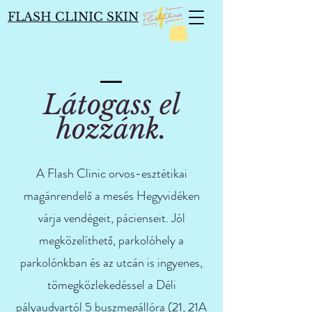
FLASH CLINIC SKIN
Látogass el
hozzánk.
A Flash Clinic orvos-esztétikai
magánrendelő a mesés Hegyvidéken
várja vendégeit, pácienseit. Jól
megközelíthető, parkolóhely a
parkolónkban és az utcán is ingyenes,
tömegközlekedéssel a Déli
pályaudvartól 5 buszmegállóra (21, 21A