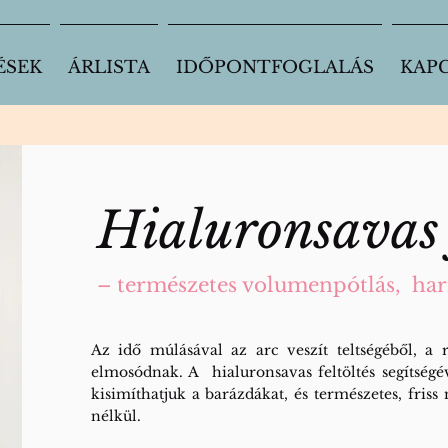
ÉSEK
ÁRLISTA
IDŐPONTFOGLALÁS
KAP
Hialuronsavas 
– természetes volumenpótlás, harm
Az idő múlásával az arc veszít teltségéből, a
elmosódnak. A hialuronsavas feltöltés segítségé
kisimíthatjuk a barázdákat, és természetes, friss 
nélkül.