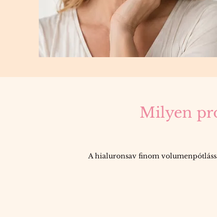
Milyen pro
A hialuronsav finom volumenpótlással 