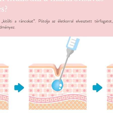
és?
kitölti a ráncokat”. Pótolja az életkorral elvesztett térfogatot,
edményez.