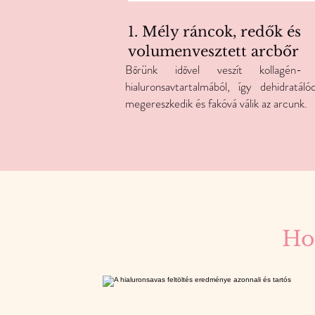
1. Mély ráncok, redők és
volumenvesztett arcbőr
Bőrünk idővel veszít kollagén-
hialuronsavtartalmából, így dehidratálód
megereszkedik és fakóvá válik az arcunk.
Ho