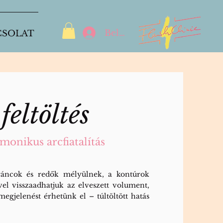
Belépés
CSOLAT
feltöltés
onikus arcfiatalítás
 ráncok és redők mélyülnek, a kontúrok
vel visszaadhatjuk az elveszett volument,
megjelenést érhetünk el – túltöltött hatás