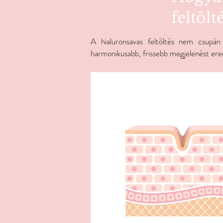
feltölt
A hialuronsavas feltöltés nem csupán „
harmonikusabb, frissebb megjelenést er