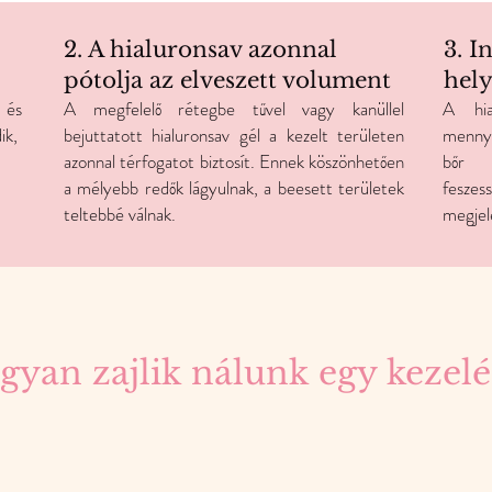
2. A hialuronsav azonnal
3. I
pótolja az elveszett volument
hely
 és
A megfelelő rétegbe tűvel vagy kanüllel
A hia
ik,
bejuttatott hialuronsav gél a kezelt területen
mennyi
azonnal térfogatot biztosít. Ennek köszönhetően
bőr h
a mélyebb redők lágyulnak, a beesett területek
feszes
teltebbé válnak.
megjel
gyan zajlik nálunk egy kezelé