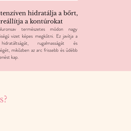
ntenzíven hidratálja a bőrt,
reállítja a kontúrokat
luronsav természetes módon nagy
ségű vizet képes megkötni. Ez javítja a
idratáltságát, rugalmasságát és
ségét, miközben az arc frissebb és üdébb
enést kap.
s?