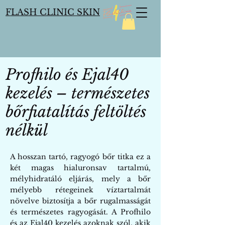
FLASH CLINIC SKIN
Profhilo és Ejal40
kezelés – természetes
bőrfiatalítás feltöltés
nélkül
A hosszan tartó, ragyogó bőr titka ez a
két magas hialuronsav tartalmú,
mélyhidratáló eljárás, mely a bőr
mélyebb rétegeinek víztartalmát
növelve biztosítja a bőr rugalmasságát
és természetes ragyogását. A Profhilo
és az Ejal40 kezelés azoknak szól, akik