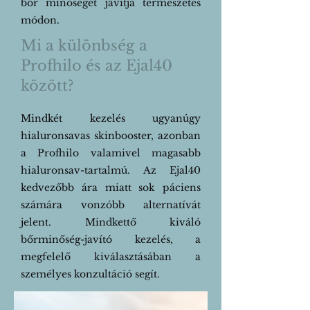
bőr minőségét javítja természetes
módon.
Mi a különbség a
Profhilo és az Ejal40
között?
Mindkét kezelés ugyanúgy
hialuronsavas skinbooster, azonban
a Profhilo valamivel magasabb
hialuronsav-tartalmú. Az Ejal40
kedvezőbb ára miatt sok páciens
számára vonzóbb alternatívát
jelent. Mindkettő kiváló
bőrminőség-javító kezelés, a
megfelelő kiválasztásában a
személyes konzultáció segít.