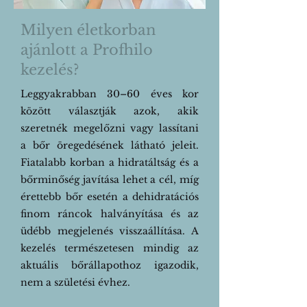
Milyen életkorban
ajánlott a Profhilo
kezelés?
Leggyakrabban 30–60 éves kor
között választják azok, akik
szeretnék megelőzni vagy lassítani
a bőr öregedésének látható jeleit.
Fiatalabb korban a hidratáltság és a
bőrminőség javítása lehet a cél, míg
érettebb bőr esetén a dehidratációs
finom ráncok halványítása és az
üdébb megjelenés visszaállítása. A
kezelés természetesen mindig az
aktuális bőrállapothoz igazodik,
nem a születési évhez.​