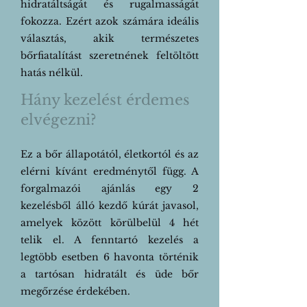
hidratáltságát és rugalmasságát
fokozza. Ezért azok számára ideális
választás, akik természetes
bőrfiatalítást szeretnének feltöltött
hatás nélkül.
Hány kezelést érdemes
elvégezni?​
Ez a
bőr állapotától, életkortól és az
elérni kívánt eredménytől függ. A
forgalmazói ajánlás egy 2
kezelésből álló kezdő kúrát javasol,
amelyek között körülbelül 4 hét
telik el. A fenntartó kezelés a
legtöbb esetben 6 havonta történik
a tartósan hidratált és üde bőr
megőrzése érdekében.