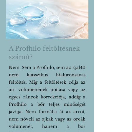
A Profhilo feltöltésnek
számít?
Nem. Sem a Profhilo, sem az Ejal40
nem klasszikus hialuronsavas
feltöltés. Míg a feltöltések célja az
arc volumenének pótlása vagy az
egyes ráncok korrekciója, addig a
Profhilo a bőr teljes minőségét
javítja. Nem formálja át az arcot,
nem növeli az ajkak vagy az orcák
volumenét, hanem a bőr