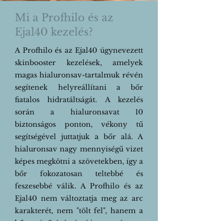
Mi a Profhilo és az
Ejal40 kezelés?​
A Profhilo és az Ejal40 úgynevezett
skinbooster kezelések, amelyek
magas hialuronsav-tartalmuk révén
segítenek helyreállítani a bőr
fiatalos hidratáltságát. A kezelés
során a hialuronsavat 10
biztonságos ponton, vékony tű
segítségével juttatjuk a bőr alá. A
hialuronsav nagy mennyiségű vizet
képes megkötni a szövetekben, így a
bőr fokozatosan teltebbé és
feszesebbé válik. A Profhilo és az
Ejal40 nem változtatja meg az arc
karakterét, nem "tölt fel", hanem a