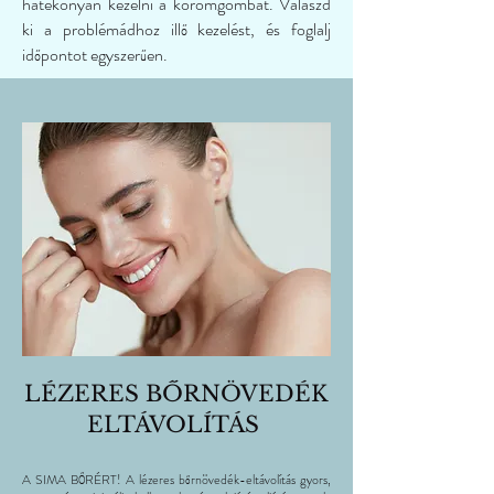
hatékonyan kezelni a körömgombát. Válaszd
ki a problémádhoz illő kezelést, és foglalj
időpontot egyszerűen.
LÉZERES BŐRNÖVEDÉK
ELTÁVOLÍTÁS
A SIMA BŐRÉRT! A lézeres bőrnövedék-eltávolítás gyors,