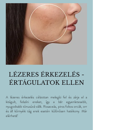
LÉZERES ÉRKEZELÉS -
ÉRTÁGULATOK ELLEN
A lézeres érkezelés célzottan melegíti fel és zárja el a
kitágult, felszíni ereket, így a bőr egyenletesebb,
nyugodtabb tónusúvá válik. Rosaceás, piros foltos orcák, orr
és áll környéki tág erek esetén különösen hatékony. Már
elérhető!