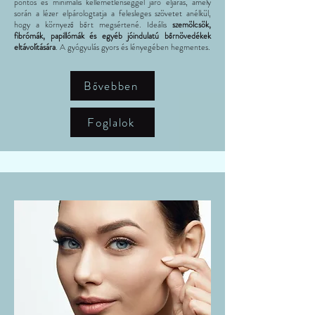
pontos és minimális kellemetlenséggel járó eljárás, amely
során a lézer elpárologtatja a felesleges szövetet anélkül,
hogy a környező bőrt megsértené. Ideális
szemölcsök,
fibrómák, papillómák és egyéb jóindulatú bőrnövedékek
eltávolítására
. A gyógyulás gyors és lényegében hegmentes.
Bővebben
Foglalok