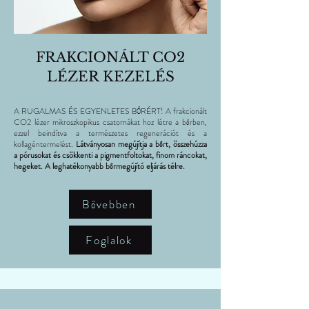
FRAKCIONÁLT CO2
LÉZER KEZELÉS
A RUGALMAS ÉS EGYENLETES BŐRÉRT! A frakcionált
CO2 lézer mikroszkopikus csatornákat hoz létre a bőrben,
ezzel beindítva a természetes regenerációt és a
kollagéntermelést.
Látványosan megújítja a bőrt, összehúzza
a pórusokat és csökkenti a pigmentfoltokat, finom ráncokat,
hegeket.
A leghatékonyabb bőrmegújító eljárás télre.
Bővebben
Foglalok