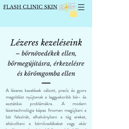
FLASH CLINIC SKIN
Lézeres kezeléseink
– bőrnövedékek ellen,
bőrmegújításra, érkezelésre
és körömgomba ellen
A lézeres kezelések célzott, precíz és gyors
megoldást nyújtanak a leggyakoribb bőr- és
esztétikai problémákra. A modern
lézertechnológia képes finoman megújítani a
bőr felszínét, elhalványítani a tág ereket,
eltávolítani a bőrnövedékeket vagy akár