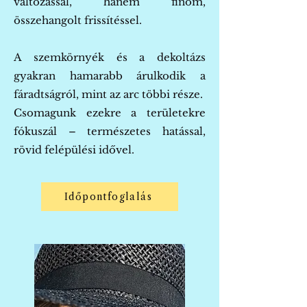
változással, hanem finom,
összehangolt frissítéssel.
A szemkörnyék és a dekoltázs
gyakran hamarabb árulkodik a
fáradtságról, mint az arc többi része.
Csomagunk ezekre a területekre
fókuszál – természetes hatással,
rövid felépülési idővel.
Időpontfoglalás