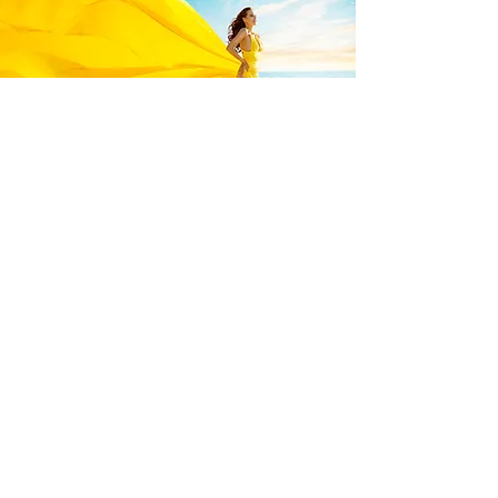
Kinek ajánljuk? Neked.
✔ ha közelgő esemény előtt állsz
(esküvő, ünnepség, utazás)
✔ ha gyors, de természetes frissülést
szeretnél
✔ ha fontos, hogy a változás ne
legyen túlzó
Csomagár