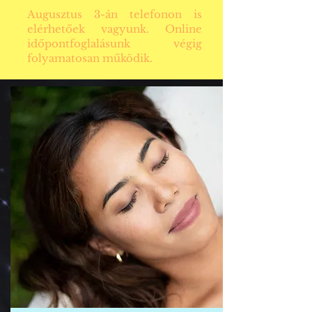
Augusztus 3-án telefonon is
elérhetőek vagyunk. Online
időpontfoglalásunk végig
folyamatosan működik.