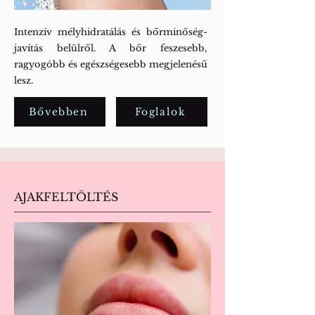
Intenzív mélyhidratálás és bőrminőség-
javítás belülről. A bőr feszesebb,
ragyogóbb és egészségesebb megjelenésű
lesz.
Bővebben
Foglalok
AJAKFELTÖLTÉS