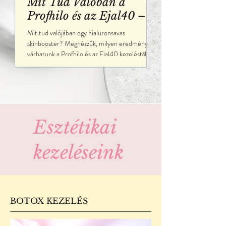
Mit Tud Valóban a
Egészen... An
Profhilo és az Ejal40 – és
Napozás Sza
Mit Nem?
Szemmel
Mit tud valójában egy hialuronsavas
Naptej, árnyék, 50 fakt
skinbooster? Megnézzük, milyen eredményt
hónapokban rengeteg tan
várhatunk a Profhilo és az Ejal40 kezeléstől –
interneten. De vajon mel
és mely népszerű ígéreteket érdemes
csak az anyajegyeket be
fenntartással kezelni.
kenjük magunkat? Nézzü
tudomány és a mindenna
tapasztalat.
Esztétikai
kezeléseink
BOTOX KEZELÉS