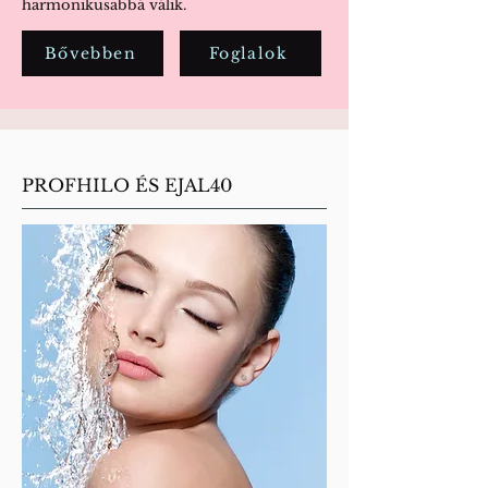
harmonikusabbá válik.
Bővebben
Foglalok
PROFHILO ÉS EJAL40