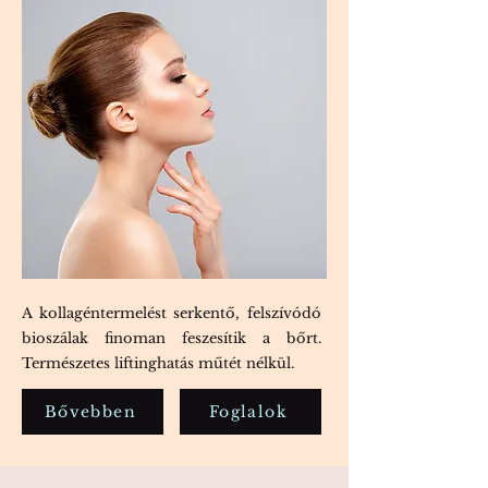
A kollagéntermelést serkentő, felszívódó
bioszálak finoman feszesítik a bőrt.
Természetes liftinghatás műtét nélkül.
Bővebben
Foglalok