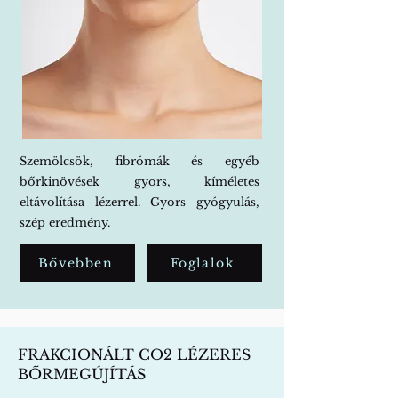
Szemölcsök, fibrómák és egyéb
bőrkinövések gyors, kíméletes
eltávolítása lézerrel. Gyors gyógyulás,
szép eredmény.
Bővebben
Foglalok
FRAKCIONÁLT CO2 LÉZERES
BŐRMEGÚJÍTÁS