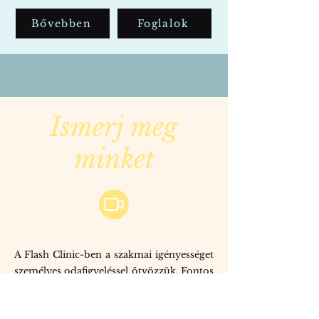
Bővebben
Foglalok
Ismerj meg
minket
A Flash Clinic-ben a szakmai igényességet
személyes odafigyeléssel ötvözzük. Fontos
számunkra, hogy pácienseink ne csupán
kezelést kapjanak, hanem biztonságos,