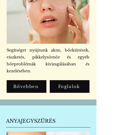
Segítséget nyújtunk akne, bőrkiütések,
viszketés, pikkelysömör és egyéb
bőrproblémák kivizsgálásában és
kezelésében.
Bővebben
Foglalok
ANYAJEGYSZŰRÉS