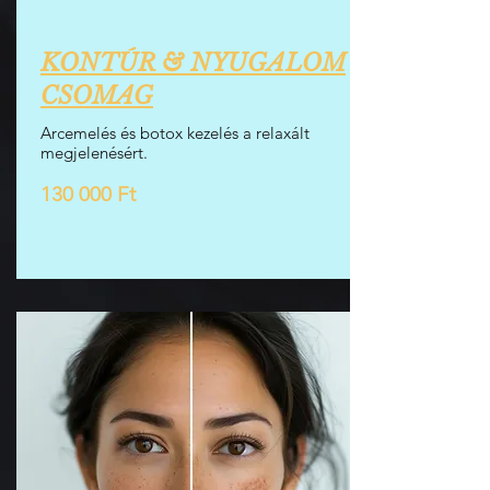
KONTÚR & NYUGALOM
CSOMAG
Arcemelés és botox kezelés a relaxált
megjelenésért.
130 000 Ft