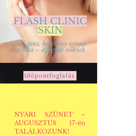
FLASH CLINIC
SKIN
Intelligens, hatékony orvosi
esztétika – elfoglalt nőknek
Időpontfoglalás
NYÁRI SZÜNET –
AUGUSZTUS 17-én
TALÁLKOZUNK!