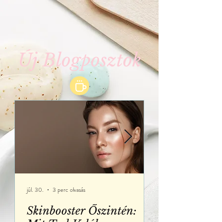
Új Blogposztok
júl. 30.
3 perc olvasás
júl. 18.
Skinbooster Őszintén:
Mindig 50 F