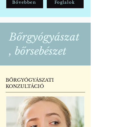
Bővebben
Foglalok
Bőrgyógyászat
, bőrsebészet
BŐRGYÓGYÁSZATI
KONZULTÁCIÓ