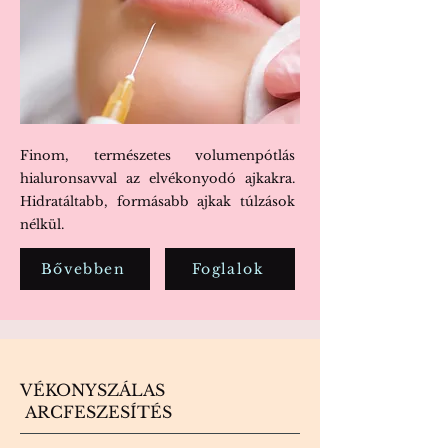
Finom, természetes volumenpótlás
hialuronsavval az elvékonyodó ajkakra.
Hidratáltabb, formásabb ajkak túlzások
nélkül.
Bővebben
Foglalok
VÉKONYSZÁLAS
ARCFESZESÍTÉS