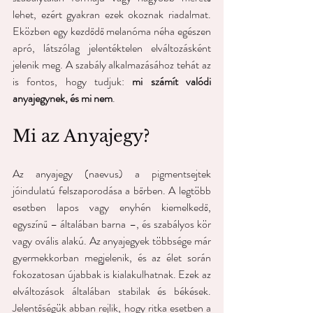
lehet, ezért gyakran ezek okoznak riadalmat. 
Eközben egy kezdődő melanóma néha egészen 
apró, látszólag jelentéktelen elváltozásként 
jelenik meg. A szabály alkalmazásához tehát az 
is fontos, hogy tudjuk: 
mi számít valódi 
anyajegynek, és mi nem
.
Mi az Anyajegy?
Az anyajegy (naevus) a pigmentsejtek 
jóindulatú felszaporodása a bőrben. A legtöbb 
esetben lapos vagy enyhén kiemelkedő, 
egyszínű – általában barna –, és szabályos kör 
vagy ovális alakú. Az anyajegyek többsége már 
gyermekkorban megjelenik, és az élet során 
fokozatosan újabbak is kialakulhatnak. Ezek az 
elváltozások általában stabilak és békések. 
Jelentőségük abban rejlik, hogy ritka esetben a 