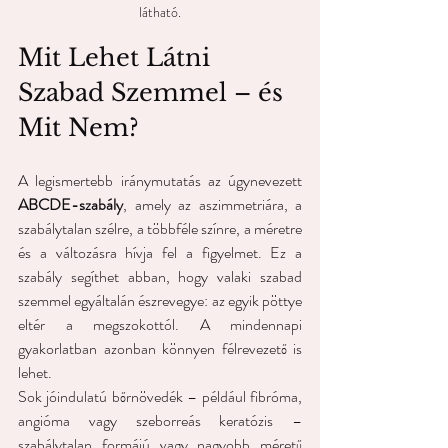
látható.
Mit Lehet Látni 
Szabad Szemmel – és 
Mit Nem?
A legismertebb iránymutatás az úgynevezett 
ABCDE-szabály
, amely az aszimmetriára, a 
szabálytalan szélre, a többféle színre, a méretre 
és a változásra hívja fel a figyelmet. Ez a 
szabály segíthet abban, hogy valaki szabad 
szemmel egyáltalán észrevegye: az egyik pöttye 
eltér a megszokottól. A mindennapi 
gyakorlatban azonban könnyen félrevezető is 
lehet.
Sok jóindulatú bőrnövedék – például fibróma, 
angióma vagy szeborreás keratózis – 
szabálytalan formájú vagy nagyobb méretű 