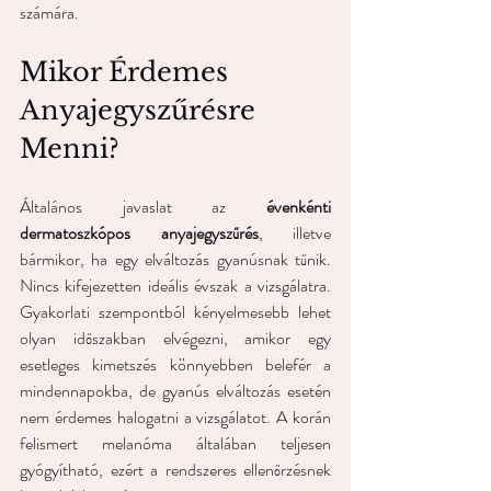
számára.
Mikor Érdemes 
Anyajegyszűrésre 
Menni?
Általános javaslat az 
évenkénti 
dermatoszkópos anyajegyszűrés
, illetve 
bármikor, ha egy elváltozás gyanúsnak tűnik. 
Nincs kifejezetten ideális évszak a vizsgálatra. 
Gyakorlati szempontból kényelmesebb lehet 
olyan időszakban elvégezni, amikor egy 
esetleges kimetszés könnyebben belefér a 
mindennapokba, de gyanús elváltozás esetén 
nem érdemes halogatni a vizsgálatot. A korán 
felismert melanóma általában teljesen 
gyógyítható, ezért a rendszeres ellenőrzésnek 