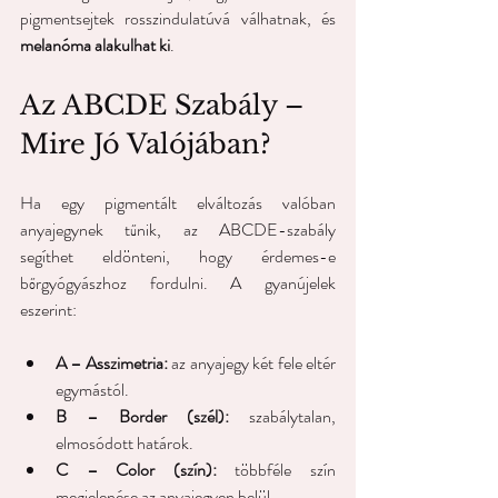
pigmentsejtek rosszindulatúvá válhatnak, és 
melanóma alakulhat ki
.
Az ABCDE Szabály – 
Mire Jó Valójában?
Ha egy pigmentált elváltozás valóban 
anyajegynek tűnik, az ABCDE-szabály 
segíthet eldönteni, hogy érdemes-e 
bőrgyógyászhoz fordulni. A gyanújelek 
eszerint:
A – Asszimetria:
 az anyajegy két fele eltér 
egymástól. 
B – Border (szél):
 szabálytalan, 
elmosódott határok. 
C – Color (szín):
 többféle szín 
megjelenése az anyajegyen belül.