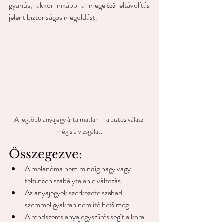
gyanús, akkor inkább a megelőző eltávolítás 
jelent biztonságos megoldást.
A legtöbb anyajegy ártalmatlan – a biztos válasz 
mégis a vizsgálat.
Összegezve: 
A melanóma nem mindig nagy vagy 
feltűnően szabálytalan elváltozás.
Az anyajegyek szerkezete szabad 
szemmel gyakran nem ítélhető meg.
A rendszeres anyajegyszűrés segít a korai 