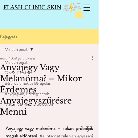
FLASH CLINIC SKIN
Bejegyzés
Minden poszt
márc. 10.
3 perc olvasás
Minden poszt
Anyajegy Vagy
Orvosi Esztétika
Melanóma? – Mikor
Bőrproblémák és Bőrápolás
Érdemes
Anyajegyek, Bőrdaganatok
Anyajegyszűrésre
Madame Vivienne Selection
Menni
Anyajegy vagy melanóma – sokan próbálják 
maguk eldönteni. 
Az internet tele van egyszerű 