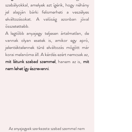
szabályokkal, amelyek azt ígérik, hogy néhány 
jel alapján bárki felismerheti a veszélyes 
elváltozásokat. A valóság azonban jóval 
összetettebb.
A legtöbb anyajegy teljesen ártalmatlan, de 
vannak olyan esetek is, amikor egy apró, 
jelentéktelennek tűnő elváltozás mögött már 
korai melanóma áll. A kérdés ezért nemcsak az, 
mit látunk szabad szemmel
, hanem az is, 
mit 
nem lehet így észrevenni
. 
Az anyajegyek szerkezete szabad szemmel nem 