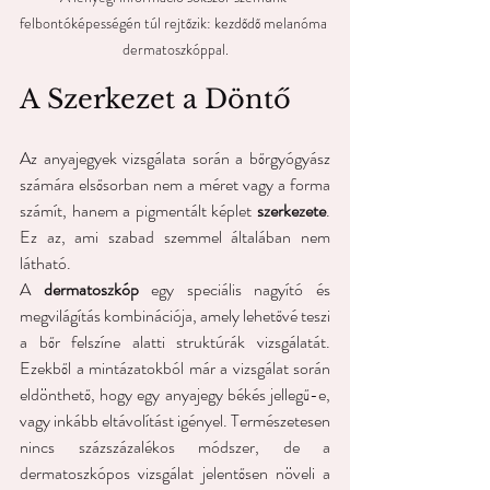
felbontóképességén túl rejtőzik: kezdődő melanóma 
dermatoszkóppal.
A Szerkezet a Döntő
Az anyajegyek vizsgálata során a bőrgyógyász 
számára elsősorban nem a méret vagy a forma 
számít, hanem a pigmentált képlet 
szerkezete
. 
Ez az, ami szabad szemmel általában nem 
látható.
A 
dermatoszkóp
 egy speciális nagyító és 
megvilágítás kombinációja, amely lehetővé teszi 
a bőr felszíne alatti struktúrák vizsgálatát. 
Ezekből a mintázatokból már a vizsgálat során 
eldönthető, hogy egy anyajegy békés jellegű-e, 
vagy inkább eltávolítást igényel. Természetesen 
nincs százszázalékos módszer, de a 
dermatoszkópos vizsgálat jelentősen növeli a 