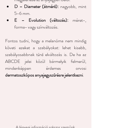
D – Diameter (átmérő):
 nagyobb, mint 
5-6 mm. 
E – Evolution (változás):
 méret-, 
forma- vagy színváltozás.
Fontos tudni, hogy a melanóma nem mindig 
követi ezeket a szabályokat: lehet kisebb, 
szabályosabbnak tűnő elváltozás is. De ha az 
ABCDE jelei közül bármelyik felmerül, 
mindenképpen érdemes orvosi 
dermatoszkópos anyajegyszűrésre jelentkezni
. 
A lényegi információ sokszor szemünk 