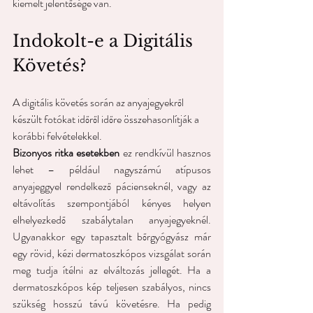
kiemelt jelentősége van.
Indokolt-e a Digitális 
Követés? 
A digitális követés során az anyajegyekről 
készült fotókat időről időre összehasonlítják a 
korábbi felvételekkel.
Bizonyos ritka esetekben
 ez rendkívül hasznos 
lehet – például nagyszámú atípusos 
anyajeggyel rendelkező pácienseknél, vagy az 
eltávolítás szempontjából kényes helyen 
elhelyezkedő szabálytalan anyajegyeknél. 
Ugyanakkor egy tapasztalt bőrgyógyász már 
egy rövid, kézi dermatoszkópos vizsgálat során 
meg tudja ítélni az elváltozás jellegét. Ha a 
dermatoszkópos kép teljesen szabályos, nincs 
szükség hosszú távú követésre. Ha pedig 