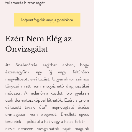
felismerés biztonságát.
Időpontfoglalás anyajegyszűrésre
Ezért Nem Elég az 
Önvizsgálat
Az önellenőrzés segíthet abban, hogy 
észrevegyünk egy új vagy feltűnően 
megváltozott elváltozást. Ugyanakkor számos 
tényező miatt nem megbízható diagnosztikai 
módszer. A melanóma kezdeti jelei gyakran 
csak dermatoszkóppal láthatók. Ezért a „nem 
változott tavaly óta” megnyugtató érzése 
önmagában nem elegendő. Emellett egyes 
területek – például a hát vagy a hajas fejbőr – 
eleve nehezen vizsgálhatók saját magunk 