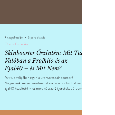
7 nappal ezelőtt
3 perc olvasás
Orvosi Esztétika
Skinbooster Őszintén: Mit Tud
Valóban a Profhilo és az
Ejal40 – és Mit Nem?
Mit tud valójában egy hialuronsavas skinbooster?
Megnézzük, milyen eredményt várhatunk a Profhilo és az
Ejal40 kezeléstől – és mely népszerű ígéreteket érdemes
fenntartással kezelni.