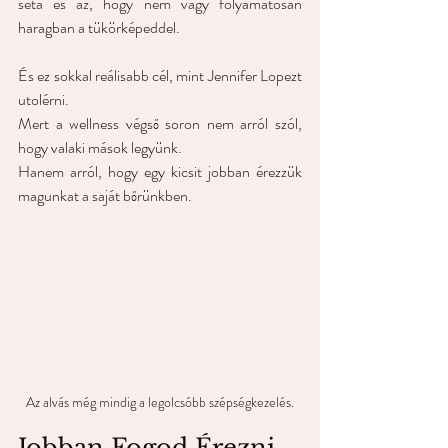
séta és az, hogy nem vagy folyamatosan 
haragban a tükörképeddel.
És ez sokkal reálisabb cél, mint Jennifer Lopezt 
utolérni.
Mert a wellness végső soron nem arról szól, 
hogy valaki mások legyünk.
Hanem arról, hogy egy kicsit jobban érezzük 
magunkat a saját bőrünkben.
Az alvás még mindig a legolcsóbb szépségkezelés.
Jobban Fogod Érezni 