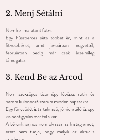
2. Menj Sétálni
Nem kell maratont futni.
Egy húszperces séta többet ér, mint az a 
fitneszbérlet, amit januárban megvettél, 
februárban pedig már csak érzelmileg 
támogatsz.
3. Kend Be az Arcod
Nem szükséges tizennégy lépéses rutin és 
három különböző szérum minden napszakra.
Egy fényvédőt is tartalmazó, jó hidratáló és egy 
kis odafigyelés már fél siker.
A bőrünk sajnos nem olvassa az Instagramot, 
ezért nem tudja, hogy melyik az aktuális 
csodaszer.