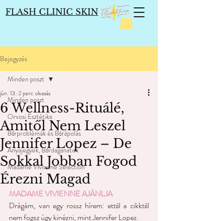
FLASH CLINIC SKIN
Bejegyzés
Minden poszt
jún. 13.
2 perc olvasás
Minden poszt
6 Wellness-Rituálé,
Orvosi Esztétika
Amitől Nem Leszel
Bőrproblémák és Bőrápolás
Jennifer Lopez – De
Anyajegyek, Bőrdaganatok
Sokkal Jobban Fogod
Madame Vivienne Selection
Érezni Magad
MADAME VIVIENNE AJÁNLJA
Drágám, van egy rossz hírem: ettől a cikktől 
nem fogsz úgy kinézni, mint Jennifer Lopez.