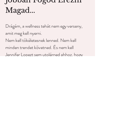
Magad...
Drágám, a wellness tehát nem egy verseny, 
amit meg kell nyerni.
Nem kell tökéletesnek lenned. Nem kell 
minden trendet követned. És nem kell 
Jennifer Lopezt sem utolérned ahhoz, hogy 
jobban tudd érezni magad a bőrödben.
Elég, ha egy kicsit több figyelmet adsz 
magadnak.
👉És ez még csak az első történet volt.
Hamarosan újabb életmód- és wellness-
inspirációkkal jelentkezem.
#MadameVivienne
#MadameVivienneAjanlja
#Wellness
#Onmagunkert
#Eletmod
#JobbanErezniMagadABorodben