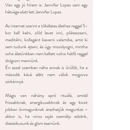
Van egy jó hírem is: Jennifer Lopez sem egy 
hétvége alatt lett Jennifer Lopez.
Az internet szerint a tökéletes élethez reggel 5-
kor kell kelni, zöld levet inni, piláteszezni, 
meditálni, kollagént keverni valamibe, amit ki 
sem tudunk ejteni, és úgy mosolyogni, mintha 
soha életünkben nem kellett volna hétfő reggel 
dolgozni mennünk. 
Én ezzel szemben néha annak is örülök, ha a 
második kávé előtt nem válok mogorva 
sárkánnyá. 
Mégis van néhány apró rituálé, amitől 
frissebbnek, energikusabbnak és egy kicsit 
jobban önmagunknak érezhetjük magunkat – 
akkor is, ha nincs saját személyi edzőnk, 
dietetikusunk és glam teamünk.