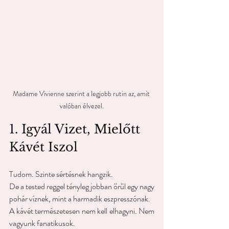
Madame Vivienne szerint a legjobb rutin az, amit 
valóban élvezel.
1. Igyál Vizet, Mielőtt 
Kávét Iszol
Tudom. Szinte sértésnek hangzik.
De a tested reggel tényleg jobban örül egy nagy 
pohár víznek, mint a harmadik eszpresszónak.
A kávét természetesen nem kell elhagyni. Nem 
vagyunk fanatikusok.