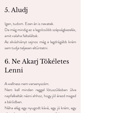
5. Aludj
Igen, tudom. Ezen én is nevetek.
De még mindig ez a legolcsóbb szépségkezelés, 
amit valaha feltaláltak.
Az alváshiányt sajnos még a legdrágább krém 
sem tudja teljesen eltüntetni.
6. Ne Akarj Tökéletes 
Lenni
A wellness nem versenyszám.
Nem kell minden reggel lótuszülésben ülve 
napfelkeltét nézni ahhoz, hogy jól érezd magad 
a bőrödben.
Néha elég egy nyugodt kávé, egy jó krém, egy 