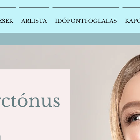
ÉSEK
ÁRLISTA
IDŐPONTFOGLALÁS
KAP
rctónus