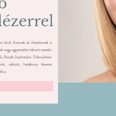
b
lézerrel
 tűnik frissnek és fiatalosnak a
ek vagy egyenetlen bőrszín esetén
ó, fáradt összhatást. Februárban
unk, célzott, hatékony lézeres
álva.