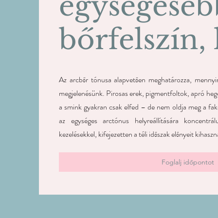
egységeseb
bőrfelszín, 
Az arcbőr tónusa alapvetően meghatározza, mennyire
megjelenésünk. Pirosas erek, pigmentfoltok, apró heg
a smink gyakran csak elfed – de nem oldja meg a fak
az egységes arctónus helyreállítására koncentrál
kezelésekkel, kifejezetten a téli időszak előnyeit kihaszn
Foglalj időpontot