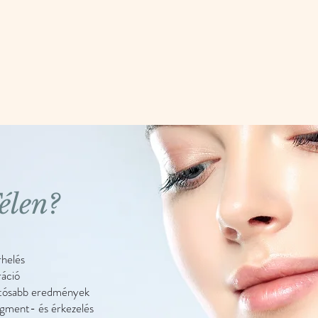
élen?
helés
áció
rtósabb eredmények
igment- és érkezelés