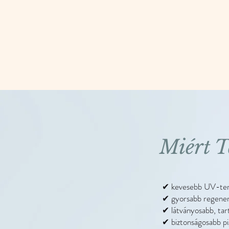
Miért T
✔ kevesebb UV-ter
✔ gyorsabb regener
✔ látványosabb, ta
✔ biztonságosabb p