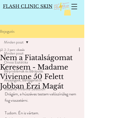
FLASH CLINIC SKIN
Bejegyzés
Minden poszt
júl. 2.
2 perc olvasás
Minden poszt
Nem a Fiatalságomat
Orvosi Esztétika
Keresem - Madame
Bőrproblémák és Bőrápolás
Vivienne 50 Felett
Anyajegyek, Bőrdaganatok
Jobban Érzi Magát
Madame Vivienne Selection
Drágám, a húszéves testem valószínűleg nem 
fog visszatérni.
Tudom. Én is vártam.