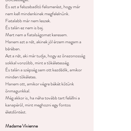
És azt a felszabadító felismerést, hogy már 
nem kell mindenkinek megfelelnünk.
Fiatalabb már nem leszek.
És talán ez nem is baj.
Mert nem a fiatalságomat keresem.
Hanem azt a nőt, akinek jól érzem magam a 
bőrében.
Azt a nőt, aki már tudja, hogy az önazonosság 
sokkal vonzóbb, mint a tökéletesség.
És talán a szépség sem ott kezdődik, amikor 
minden tökéletes.
Hanem ott, amikor végre békét kötünk 
önmagunkkal.
Még akkor is, ha néha tovább tart felállni a 
kanapéról, mint meghozni egy fontos 
életdöntést.
Madame Vivienne