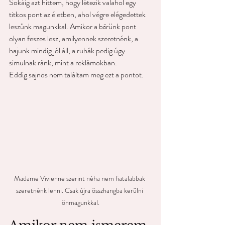
Sokáig azt hittem, hogy létezik valahol egy 
titkos pont az életben, ahol végre elégedettek 
leszünk magunkkal. Amikor a bőrünk pont 
olyan feszes lesz, amilyennek szeretnénk, a 
hajunk mindig jól áll, a ruhák pedig úgy 
simulnak ránk, mint a reklámokban.
Eddig sajnos nem találtam meg ezt a pontot.
Madame Vivienne szerint néha nem fiatalabbak 
szeretnénk lenni. Csak újra összhangba kerülni 
önmagunkkal.