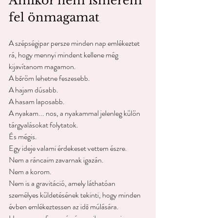
Amikor nem ismerem 
fel önmagamat
A szépségipar persze minden nap emlékeztet 
rá, hogy mennyi mindent kellene még 
kijavítanom magamon.
A bőröm lehetne feszesebb.
A hajam dúsabb.
A hasam laposabb.
A nyakam... nos, a nyakammal jelenleg külön 
tárgyalásokat folytatok.
És mégis.
Egy ideje valami érdekeset vettem észre.
Nem a ráncaim zavarnak igazán.
Nem a korom.
Nem is a gravitáció, amely láthatóan 
személyes küldetésének tekinti, hogy minden 
évben emlékeztessen az idő múlására.