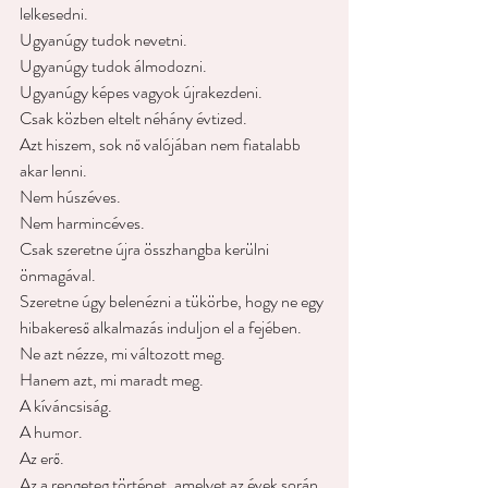
lelkesedni.
Ugyanúgy tudok nevetni.
Ugyanúgy tudok álmodozni.
Ugyanúgy képes vagyok újrakezdeni.
Csak közben eltelt néhány évtized.
Azt hiszem, sok nő valójában nem fiatalabb 
akar lenni.
Nem húszéves.
Nem harmincéves.
Csak szeretne újra összhangba kerülni 
önmagával.
Szeretne úgy belenézni a tükörbe, hogy ne egy 
hibakereső alkalmazás induljon el a fejében.
Ne azt nézze, mi változott meg.
Hanem azt, mi maradt meg.
A kíváncsiság.
A humor.
Az erő.
Az a rengeteg történet, amelyet az évek során 