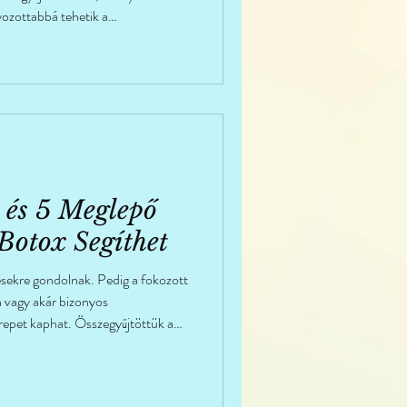
ozottabbá tehetik a
 és 5 Meglepő
 Botox Segíthet
ésekre gondolnak. Pedig a fokozott
n vagy akár bizonyos
repet kaphat. Összegyűjtöttük a
eket.