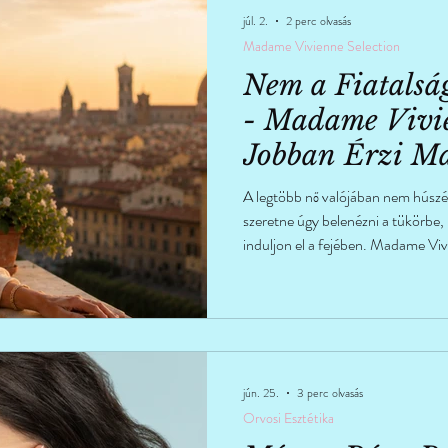
júl. 2.
2 perc olvasás
Madame Vivienne Selection
Nem a Fiatalsá
- Madame Vivie
Jobban Érzi
A legtöbb nő valójában nem húszév
szeretne úgy belenézni a tükörbe,
induljon el a fejében. Madame Viv
önazonosságról, az idő múlásáról 
jún. 25.
3 perc olvasás
Orvosi Esztétika