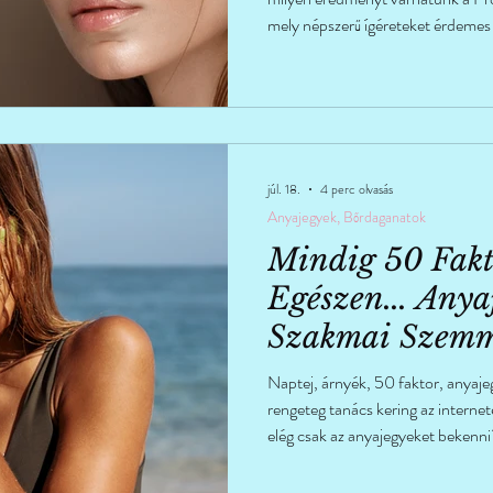
mely népszerű ígéreteket érdemes 
júl. 18.
4 perc olvasás
Anyajegyek, Bőrdaganatok
Mindig 50 Fak
Egészen... Anya
Szakmai Szemm
Naptej, árnyék, 50 faktor, anya
rengeteg tanács kering az interne
elég csak az anyajegyeket bekenn
Nézzük, mit mond erről a tudomán
tapasztalat.