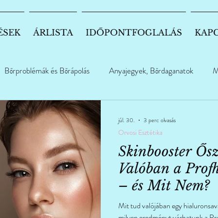
ÉSEK
ÁRLISTA
IDŐPONTFOGLALÁS
KAP
Bőrproblémák és Bőrápolás
Anyajegyek, Bőrdaganatok
M
júl. 30.
3 perc olvasás
Orvosi Esztétika
Skinbooster Ős
Valóban a Profh
– és Mit Nem?
Mit tud valójában egy hialuronsa
milyen eredményt várhatunk a Prof