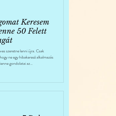
gomat Keresem
nne 50 Felett
 Magát
es szeretne lenni újra. Csak
 hogy ne egy hibakereső alkalmazás
ienne gondolatai az
és a békekötésről önmagunkkal.