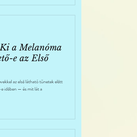
 Ki a Melanóma
tő-e az Első
kkel az első látható tünetek előtt
e időben — és mit lát a
?