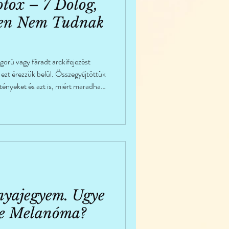
tox – 7 Dolog,
ben Nem Tudnak
gorú vagy fáradt arckifejezést
ezt érezzük belül. Összegyűjtöttük
 tényeket és azt is, miért maradhat
a kezelés után is.
nyajegyem. Ugye
le Melanóma?