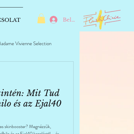
Belépés
CSOLAT
adame Vivienne Selection
zintén: Mit Tud
ilo és az Ejal40
vas skinbooster? Megnézzük,
hilo és az Ejal40 kezeléstől – és