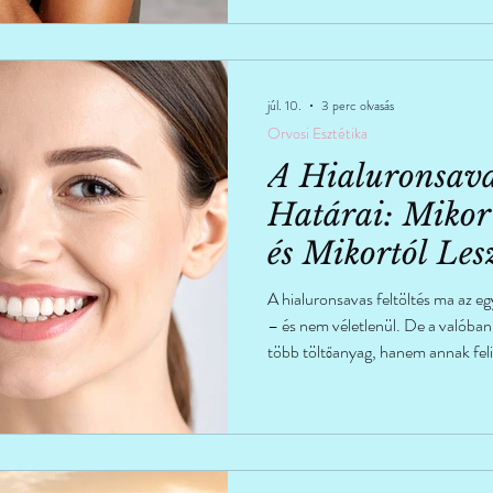
júl. 10.
3 perc olvasás
Orvosi Esztétika
A Hialuronsavas
Határai: Mikor
és Mikortól Les
Természetellene
A hialuronsavas feltöltés ma az eg
– és nem véletlenül. De a valóba
több töltőanyag, hanem annak fel
önmagában, és mikor érdemes más
gondolkodni.