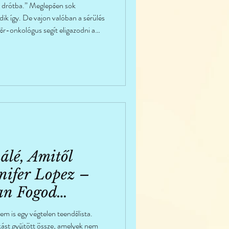
y drótba.” Meglepően sok
k így. De vajon valóban a sérülés
őr-onkológus segít eligazodni a
álé, Amitől
nifer Lopez –
an Fogod
m is egy végtelen teendőlista.
st gyűjtött össze, amelyek nem