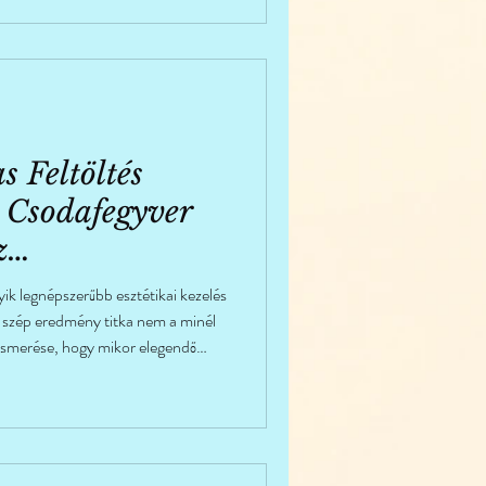
 Feltöltés
 Csodafegyver
z
s?
yik legnépszerűbb esztétikai kezelés
n szép eredmény titka nem a minél
ismerése, hogy mikor elegendő
 kezelésekkel együtt