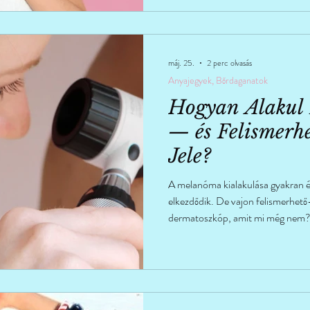
máj. 25.
2 perc olvasás
Anyajegyek, Bőrdaganatok
Hogyan Alakul
— és Felismerhe
Jele?
A melanóma kialakulása gyakran éve
elkezdődik. De vajon felismerhető-
dermatoszkóp, amit mi még nem