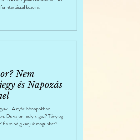
fenntartással kezelni.
tor? Nem
jegy és Napozás
el
jegyek… A nyári hónapokban
ten. De vajon melyik igaz? Tényleg
i? És mindig kenjük magunkat?
y és a mindennapi bőrgyógyászati