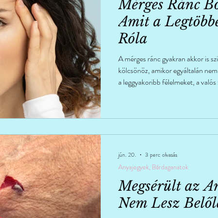
Mérges Ránc Bo
Amit a Legtöb
Róla
A mérges ránc gyakran akkor is szi
kölcsönöz, amikor egyáltalán nem 
a leggyakoribb félelmeket, a valós
néha halványan látható a ránc még 
jún. 20.
3 perc olvasás
Anyajegyek, Bőrdaganatok
Megsérült az A
Nem Lesz Belő