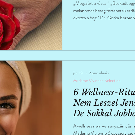
„Megszúrt a rózsa.” „Beakadt eg
melanómás beteg története kezdődi
okozza a bajt? Dr. Gorka Eszter b
tévhitek között.
jún. 13.
2 perc olvasás
Madame Vivienne Selection
6 Wellness-Ritu
Nem Leszel Jen
De Sokkal Jobb
Érezni Magad
A wellness nem versenyszám, és ne
Madame Vivienne 6 egyszerű szoká